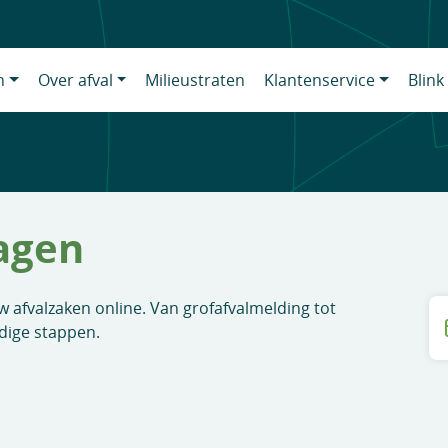
n
Over afval
Milieustraten
Klantenservice
Blink
agen
uw afvalzaken online. Van grofafvalmelding tot
dige stappen.