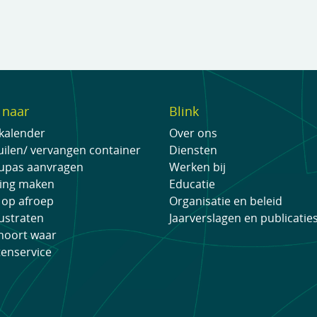
 naar
Blink
lkalender
Over ons
ilen/ vervangen container
Diensten
eupas aanvragen
Werken bij
ing maken
Educatie
 op afroep
Organisatie en beleid
ustraten
Jaarverslagen en publicatie
hoort waar
tenservice