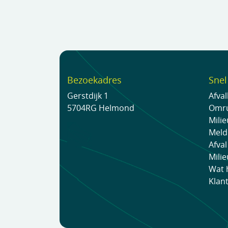
Bezoekadres
Snel
Gerstdijk 1
Afva
5704RG Helmond
Omru
Mili
Meld
Afval
Milie
Wat 
Klan