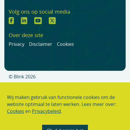
Volg ons op social media
Over deze site
Privacy
Disclaimer
Cookies
© Blink 2026
Wij maken gebruik van functionele cookies om de
website optimaal te laten werken. Lees meer over:
Cookies
en
Privacybeleid
.