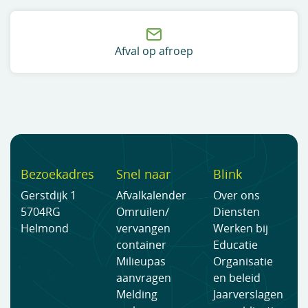
Afval op afroep
Bezoekadres
Snel naar
Blink
Gerstdijk 1
Afvalkalender
Over ons
5704RG
Omruilen/
Diensten
Helmond
vervangen
Werken bij
container
Educatie
Milieupas
Organisatie
aanvragen
en beleid
Melding
Jaarverslagen