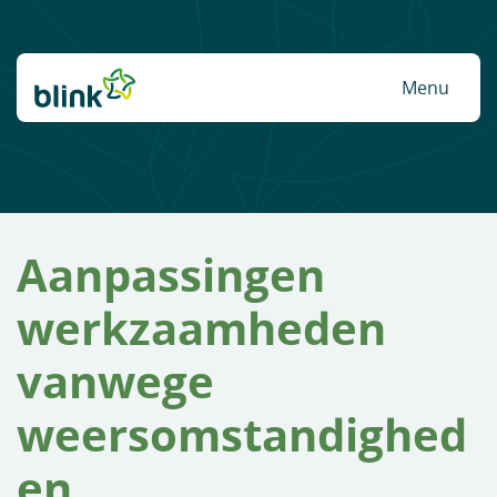
Naar hoofdinhoud
Menu
Aanpassingen
werkzaamheden
vanwege
weersomstandighed
en