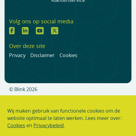
Klantenservice
Volg ons op social media
Over deze site
Privacy
Disclaimer
Cookies
© Blink 2026
Wij maken gebruik van functionele cookies om de
website optimaal te laten werken. Lees meer over:
Cookies
en
Privacybeleid
.